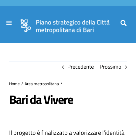
Salta
al
contenuto
Toggle
Toggl
Navigation
Navig
Cer
Home
per
Precedente
Prossimo
Il Piano
Home
Area metropolitana
Governance
Bari da Vivere
Partecipa
Il progetto è finalizzato a valorizzare l’identità
Comuni