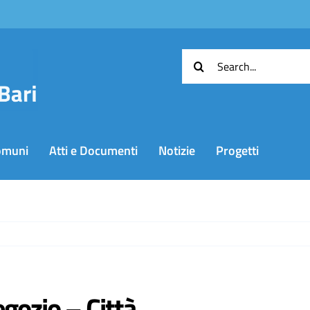
Cerca
per:
omuni
Atti e Documenti
Notizie
Progetti
gozio – Città