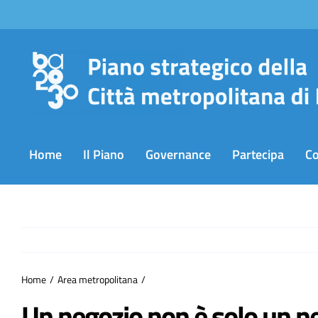
Salta
al
contenuto
Home
Il Piano
Governance
Partecipa
C
Home
Area metropolitana
Un negozio non è solo un ne