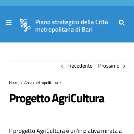
Salta
al
contenuto
Toggle
Toggl
Navigation
Navig
Cer
Home
per
Precedente
Prossimo
Il Piano
Home
Area metropolitana
Governance
Progetto AgriCultura
Partecipa
Il progetto AgriCultura è un’iniziativa mirata a
Comuni