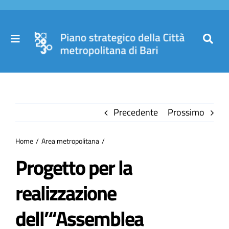
Salta
al
contenuto
Toggle
Toggl
Navigation
Navig
Cer
Home
per
Precedente
Prossimo
Il Piano
Home
Area metropolitana
Governance
Progetto per la
realizzazione
Partecipa
dell’“Assemblea
Comuni