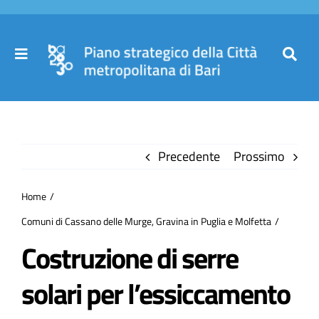
Salta
al
contenuto
Toggle
Toggl
Navigation
Navig
Cer
Home
per
Precedente
Prossimo
Il Piano
Home
Governance
Comuni di Cassano delle Murge, Gravina in Puglia e Molfetta
Costruzione di serre
Partecipa
solari per l’essiccamento
Comuni