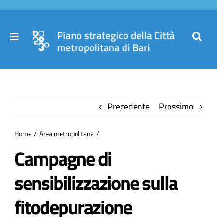
Salta
al
contenuto
Toggle
Toggl
Navigation
Navig
Cer
Home
per
Precedente
Prossimo
Il Piano
Home
Area metropolitana
Governance
Campagne di
sensibilizzazione sulla
Partecipa
fitodepurazione​
Comuni