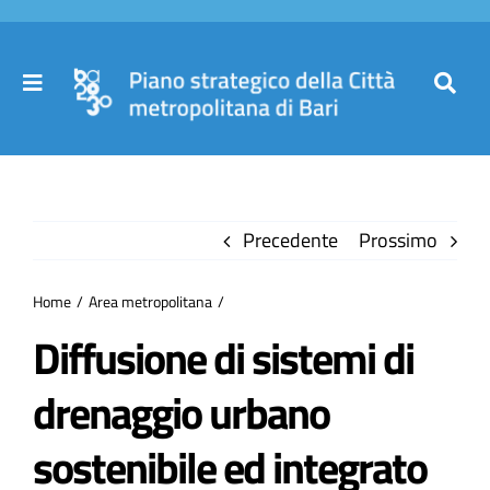
Salta
al
contenuto
Toggle
Toggl
Navigation
Navig
Cer
Home
per
Precedente
Prossimo
Il Piano
Home
Area metropolitana
Governance
Diffusione di sistemi di
drenaggio urbano
Partecipa
sostenibile ed integrato
Comuni