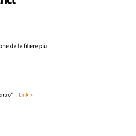
ne delle filiere più
entro” –
Link >