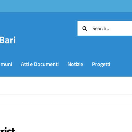
Cerca
per:
omuni
Atti e Documenti
Notizie
Progetti
rict