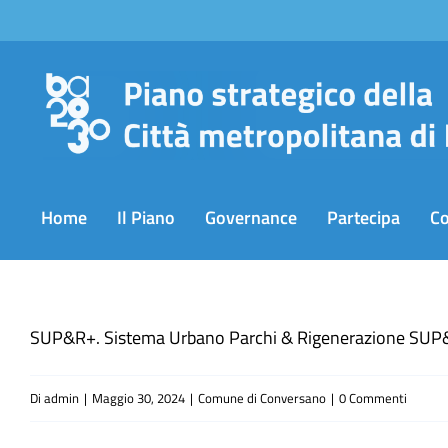
Salta
al
contenuto
Home
Il Piano
Governance
Partecipa
C
SUP&R+. Sistema Urbano Parchi & Rigenerazione SUP&R
Di
admin
|
Maggio 30, 2024
|
Comune di Conversano
|
0 Commenti