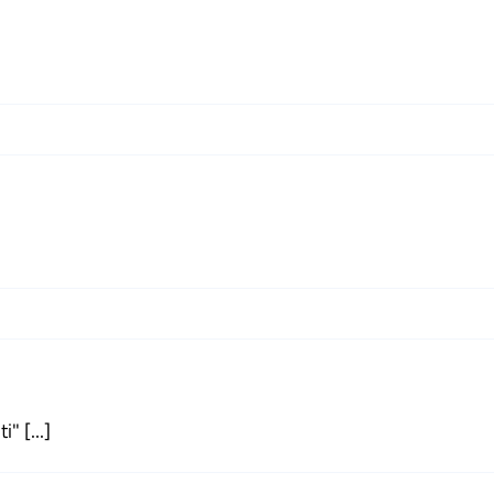
" [...]