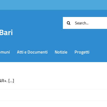
Cerca
per:
omuni
Atti e Documenti
Notizie
Progetti
+. [...]