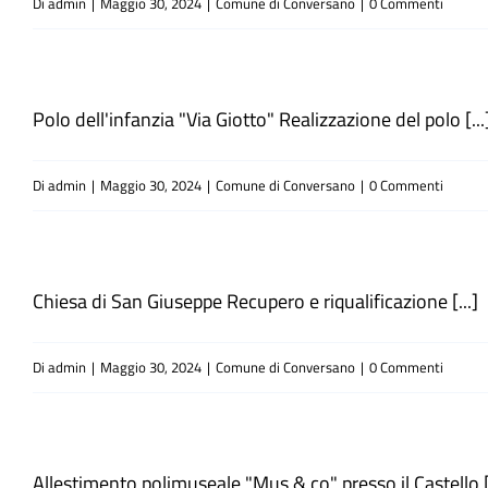
Di
admin
|
Maggio 30, 2024
|
Comune di Conversano
|
0 Commenti
Polo dell'infanzia "Via Giotto" Realizzazione del polo [...
Di
admin
|
Maggio 30, 2024
|
Comune di Conversano
|
0 Commenti
Chiesa di San Giuseppe Recupero e riqualificazione [...]
Di
admin
|
Maggio 30, 2024
|
Comune di Conversano
|
0 Commenti
Allestimento polimuseale "Mus & co" presso il Castello [.