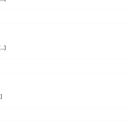
..]
]