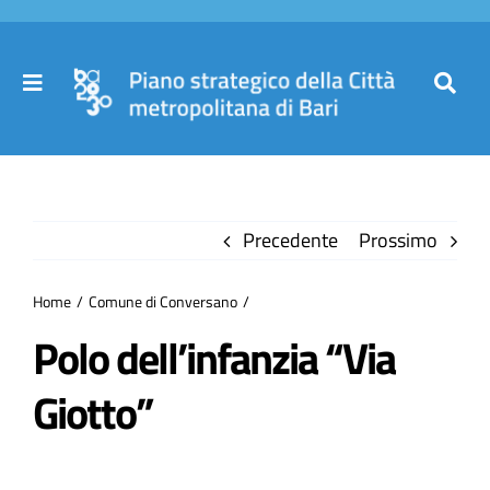
Salta
al
contenuto
Toggle
Toggl
Navigation
Navig
Cer
Home
per
Precedente
Prossimo
Il Piano
Home
Comune di Conversano
Governance
Polo dell’infanzia “Via
Giotto”
Partecipa
Comuni