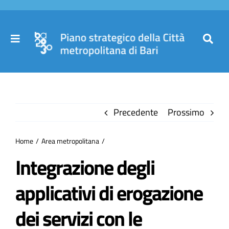
Salta
al
contenuto
Toggle
Toggl
Navigation
Navig
Cer
Home
per
Precedente
Prossimo
Il Piano
Home
Area metropolitana
Governance
Integrazione degli
applicativi di erogazione
Partecipa
dei servizi con le
Comuni