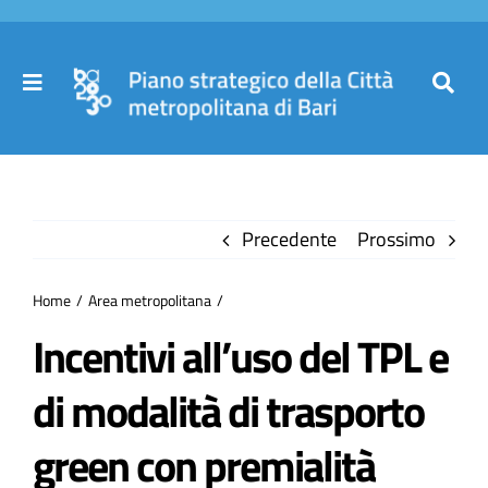
Salta
al
contenuto
Toggle
Toggl
Navigation
Navig
Cer
Home
per
Precedente
Prossimo
Il Piano
Home
Area metropolitana
Governance
Incentivi all’uso del TPL e
di modalità di trasporto
Partecipa
green con premialità
Comuni