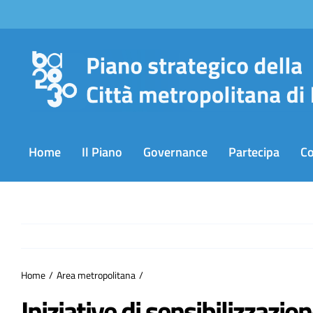
Salta
al
contenuto
Home
Il Piano
Governance
Partecipa
C
Home
Area metropolitana
Iniziative di sensibilizzazion