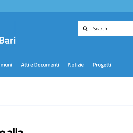
Cerca
per:
omuni
Atti e Documenti
Notizie
Progetti
e alla