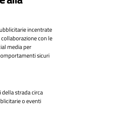
ubblicitarie incentrate
in collaborazione con le
cial media per
 comportamenti sicuri
della strada circa
citarie o eventi