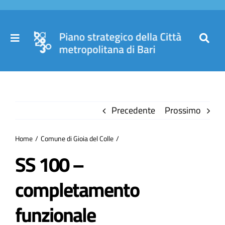
Salta
al
contenuto
Toggle
Toggl
Navigation
Navig
Cer
Home
per
Precedente
Prossimo
Il Piano
Home
Comune di Gioia del Colle
Governance
SS 100 –
completamento
Partecipa
funzionale
Comuni