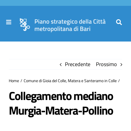
Salta
al
contenuto
Toggle
Toggl
Navigation
Navig
Cer
Home
per
Precedente
Prossimo
Il Piano
Home
Comune di Gioia del Colle, Matera e Santeramo in Colle
Governance
Collegamento mediano
Murgia-Matera-Pollino
Partecipa
Comuni