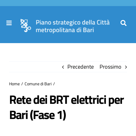
Salta
al
contenuto
Toggle
Toggl
Navigation
Navig
Cer
Home
per
Precedente
Prossimo
Il Piano
Home
Comune di Bari
Governance
Rete dei BRT elettrici per
Bari (Fase 1)
Partecipa
Comuni