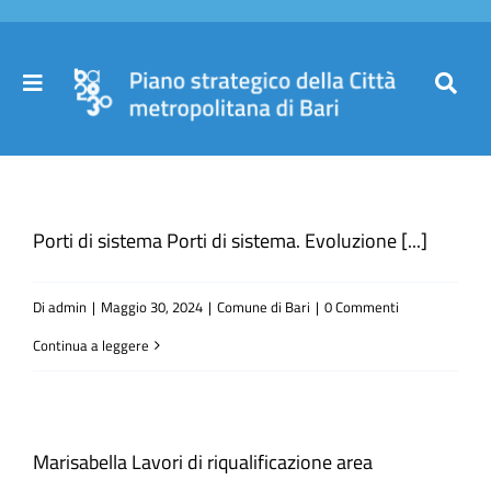
Salta
al
contenuto
Toggle
Toggl
Navigation
Navig
Cer
Home
per
Porti di sistema Porti di sistema. Evoluzione [...]
Il Piano
Di
admin
|
Maggio 30, 2024
|
Comune di Bari
|
0 Commenti
Governance
Continua a leggere
Partecipa
Marisabella Lavori di riqualificazione area
Comuni