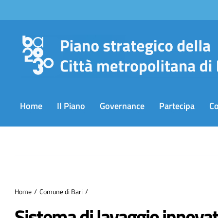
Salta
al
contenuto
Home
Il Piano
Governance
Partecipa
C
Home
Comune di Bari
Sistema di lavaggio innovat