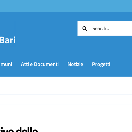
Cerca
per:
omuni
Atti e Documenti
Notizie
Progetti
ivo delle