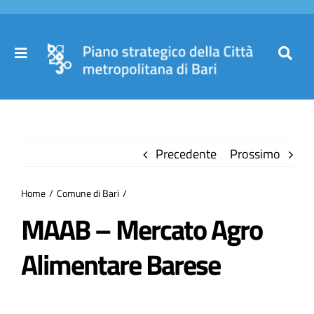
Salta
al
contenuto
Toggle
Toggl
Navigation
Navig
Cer
Home
per
Precedente
Prossimo
Il Piano
Home
Comune di Bari
Governance
MAAB – Mercato Agro
Alimentare Barese
Partecipa
Comuni