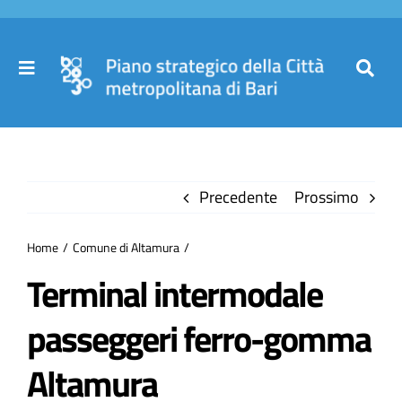
Salta
al
contenuto
Toggle
Toggl
Navigation
Navig
Cer
Home
per
Precedente
Prossimo
Il Piano
Home
Comune di Altamura
Governance
Terminal intermodale
passeggeri ferro-gomma
Partecipa
Altamura
Comuni