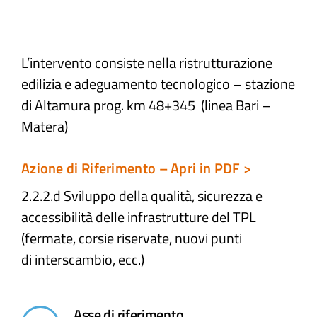
Atti e Docunenti
L’intervento consiste nella ristrutturazione
edilizia e adeguamento tecnologico – stazione
Notizie
di Altamura prog. km 48+345 (linea Bari –
Matera)
Progetti
Azione di Riferimento – Apri in PDF >
2.2.2.d Sviluppo della qualità, sicurezza e
accessibilità delle infrastrutture del TPL
(fermate, corsie riservate, nuovi punti
di interscambio, ecc.)​
Asse di riferimento