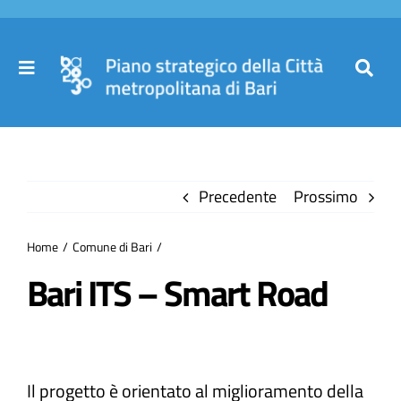
Salta
al
contenuto
Toggle
Toggl
Navigation
Navig
Cer
Home
per
Precedente
Prossimo
Il Piano
Home
Comune di Bari
Governance
Bari ITS – Smart Road
Partecipa
Il progetto è orientato al miglioramento della
Comuni