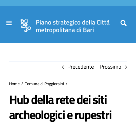
Salta
al
contenuto
Toggle
Toggl
Navigation
Navig
Cer
Home
per
Precedente
Prossimo
Il Piano
Home
Comune di Poggiorsini
Governance
Hub della rete dei siti
archeologici e rupestri
Partecipa
Comuni