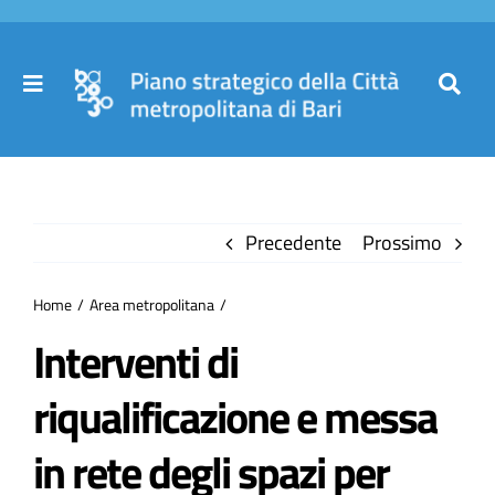
Salta
al
contenuto
Toggle
Toggl
Navigation
Navig
Cer
Home
per
Precedente
Prossimo
Il Piano
Home
Area metropolitana
Governance
Interventi di
riqualificazione e messa
Partecipa
in rete degli spazi per
Comuni