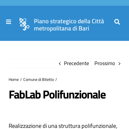
Salta
al
contenuto
Toggle
Toggl
Navigation
Navig
Cer
Home
per
Precedente
Prossimo
Il Piano
Home
Comune di Bitetto
Governance
FabLab Polifunzionale
Partecipa
Realizzazione di una struttura polifunzionale,
Comuni