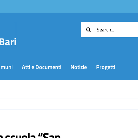
Cerca
per:
omuni
Atti e Documenti
Notizie
Progetti
a scuola “San