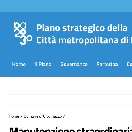
Salta
al
contenuto
Home
Il Piano
Governance
Partecipa
C
Home
Comune di Giovinazzo
Manutenzione straordinari