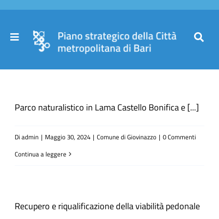
Salta
al
contenuto
Toggle
Toggl
Navigation
Navig
Cer
Home
per
Parco naturalistico in Lama Castello Bonifica e [...]
Il Piano
Di
admin
|
Maggio 30, 2024
|
Comune di Giovinazzo
|
0 Commenti
Governance
Continua a leggere
Partecipa
Recupero e riqualificazione della viabilità pedonale
Comuni