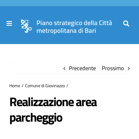
Salta
al
contenuto
Toggle
Toggl
Navigation
Navig
Cer
Home
per
Precedente
Prossimo
Il Piano
Home
Comune di Giovinazzo
Governance
Realizzazione area
parcheggio
Partecipa
Comuni