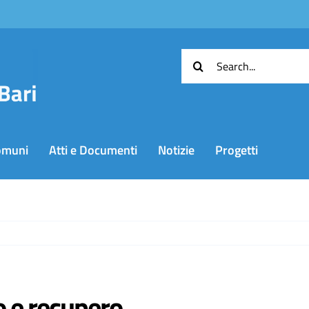
Cerca
per:
omuni
Atti e Documenti
Notizie
Progetti
o e recupero