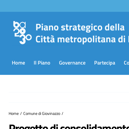
Salta
al
contenuto
Home
Il Piano
Governance
Partecipa
C
Home
Comune di Giovinazzo
Progetto di consolidament