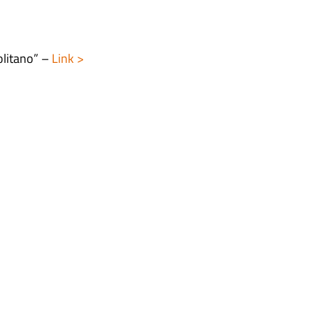
litano” –
Link >