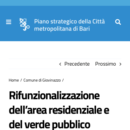
Salta
al
contenuto
Toggle
Toggl
Navigation
Navig
Cer
Home
per
Precedente
Prossimo
Il Piano
Home
Comune di Giovinazzo
Governance
Rifunzionalizzazione
dell’area residenziale e
Partecipa
del verde pubblico
Comuni