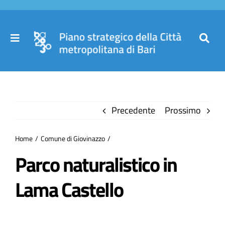
Salta
al
contenuto
Toggle
Toggl
Navigation
Navig
Cer
Home
per
Precedente
Prossimo
Il Piano
Home
Comune di Giovinazzo
Governance
Parco naturalistico in
Lama Castello
Partecipa
Comuni