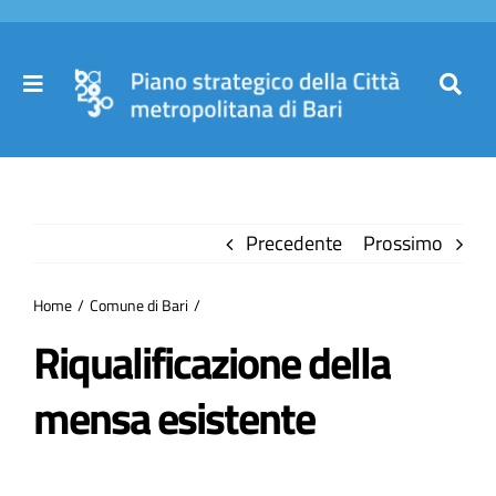
Salta
al
contenuto
Toggle
Toggl
Navigation
Navig
Cer
Home
per
Precedente
Prossimo
Il Piano
Home
Comune di Bari
Governance
Riqualificazione della
mensa esistente
Partecipa
Comuni