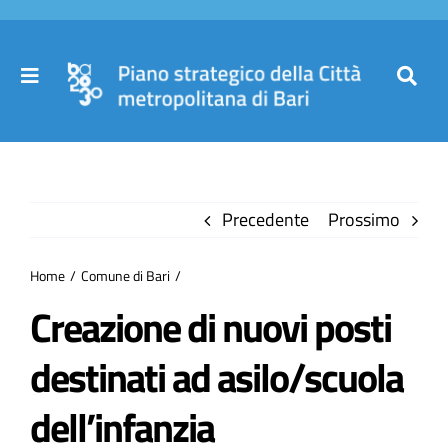
Salta
al
contenuto
Toggle
Toggl
Navigation
Navig
Cer
Home
per
Precedente
Prossimo
Il Piano
Home
Comune di Bari
Governance
Creazione di nuovi posti
destinati ad asilo/scuola
Partecipa
dell’infanzia
Comuni