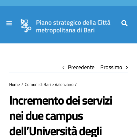
Salta
al
contenuto
Toggle
Toggl
Navigation
Navig
Cer
Home
per
Precedente
Prossimo
Il Piano
Home
Comuni di Bari e Valenzano
Governance
Incremento dei servizi
nei due campus
Partecipa
dell’Università degli
Comuni