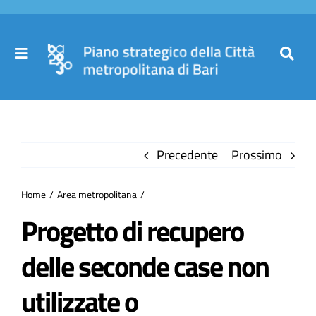
Salta
al
contenuto
Toggle
Toggl
Navigation
Navig
Cer
Home
per
Precedente
Prossimo
Il Piano
Home
Area metropolitana
Governance
Progetto di recupero
delle seconde case non
Partecipa
utilizzate o
Comuni