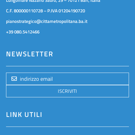
Lungomare Nazario Sauro, 29 – 70121 Bari, Italia
C.F. 800000110728 – P.IVA 01204190720
pianostrategico@cittametropolitana.ba.it
+39 080.5412466
NEWSLETTER
ISCRIVITI
LINK UTILI