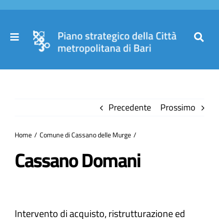
Salta
al
contenuto
Toggle
Toggl
Navigation
Navig
Cer
Home
per
Precedente
Prossimo
Il Piano
Home
Comune di Cassano delle Murge
Governance
Cassano Domani
Partecipa
Intervento di acquisto, ristrutturazione ed
Comuni