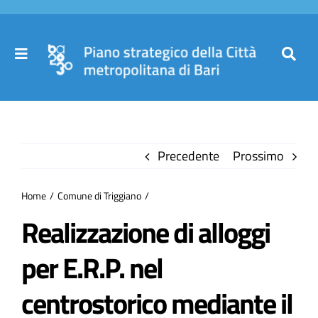
Salta
al
contenuto
Toggle
Toggl
Navigation
Navig
Cer
Home
per
Precedente
Prossimo
Il Piano
Home
Comune di Triggiano
Governance
Realizzazione di alloggi
per E.R.P. nel
Partecipa
centrostorico mediante il
Comuni