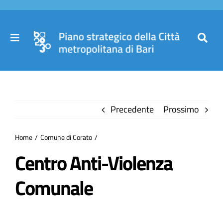
Salta
al
contenuto
Toggle
Toggl
Navigation
Navig
Cer
Home
per
Precedente
Prossimo
Il Piano
Home
Comune di Corato
Governance
Centro Anti-Violenza
Comunale
Partecipa
Comuni