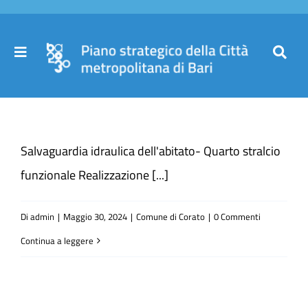
Salta
al
contenuto
Toggle
Toggl
Navigation
Navig
Cer
Home
per
Salvaguardia idraulica dell'abitato- Quarto stralcio
Il Piano
funzionale Realizzazione [...]
Governance
Di
admin
|
Maggio 30, 2024
|
Comune di Corato
|
0 Commenti
Continua a leggere
Partecipa
Comuni