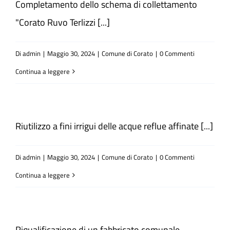
Completamento dello schema di collettamento
"Corato Ruvo Terlizzi [...]
Atti e Docunenti
Di
admin
|
Maggio 30, 2024
|
Comune di Corato
|
0 Commenti
Notizie
Continua a leggere
Progetti
Riutilizzo a fini irrigui delle acque reflue affinate [...]
Di
admin
|
Maggio 30, 2024
|
Comune di Corato
|
0 Commenti
Continua a leggere
Riqualificazione di un fabbricato comunale