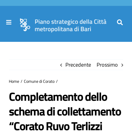
Salta
al
contenuto
Toggle
Toggl
Navigation
Navig
Cer
Home
per
Precedente
Prossimo
Il Piano
Home
Comune di Corato
Governance
Completamento dello
schema di collettamento
Partecipa
“Corato Ruvo Terlizzi
Comuni