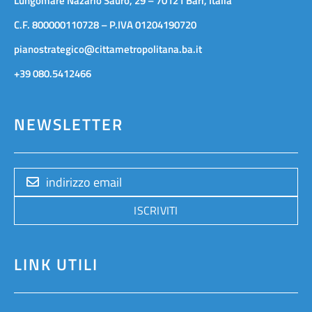
Lungomare Nazario Sauro, 29 – 70121 Bari, Italia
C.F. 800000110728 – P.IVA 01204190720
pianostrategico@cittametropolitana.ba.it
+39 080.5412466
NEWSLETTER
ISCRIVITI
LINK UTILI