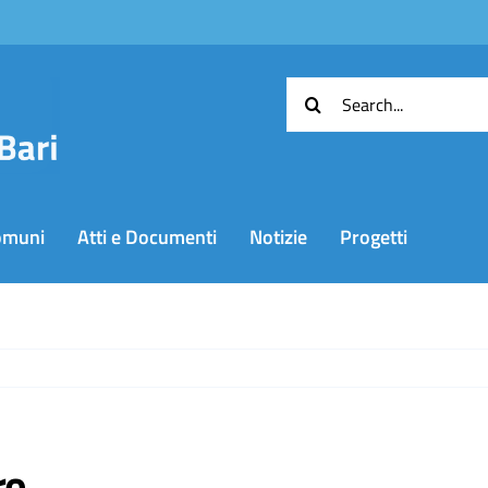
Cerca
per:
omuni
Atti e Documenti
Notizie
Progetti
re