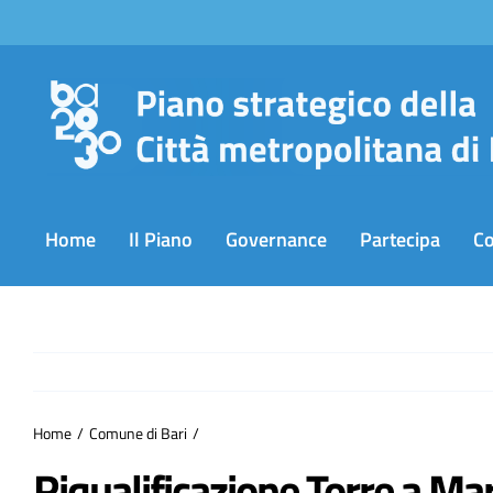
Salta
al
contenuto
Home
Il Piano
Governance
Partecipa
C
Home
Comune di Bari
Riqualificazione Torre a Ma