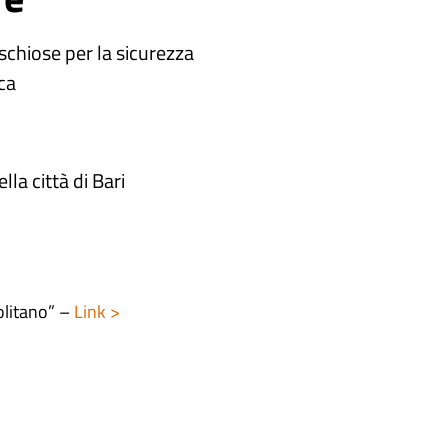
ischiose per la sicurezza
ca
la città di Bari
litano” –
Link >