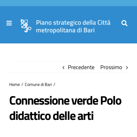
Salta
al
contenuto
Toggle
Toggl
Navigation
Navig
Cer
Home
per
Precedente
Prossimo
Il Piano
Home
Comune di Bari
Governance
Connessione verde Polo
didattico delle arti
Partecipa
Comuni