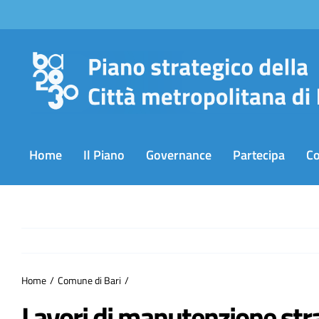
Salta
al
contenuto
Home
Il Piano
Governance
Partecipa
C
Home
Comune di Bari
Lavori di manutenzione stra