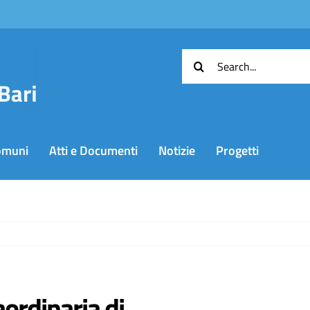
Cerca
per:
omuni
Atti e Documenti
Notizie
Progetti
ordinaria di