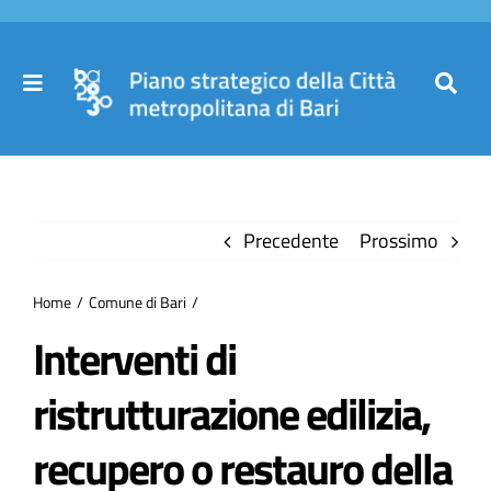
Salta
al
contenuto
Toggle
Toggl
Navigation
Navig
Cer
Home
per
Precedente
Prossimo
Il Piano
Home
Comune di Bari
Governance
Interventi di
ristrutturazione edilizia,
Partecipa
recupero o restauro della
Comuni