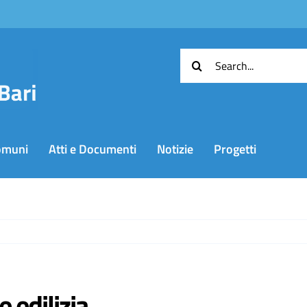
Cerca
per:
omuni
Atti e Documenti
Notizie
Progetti
 edilizia,