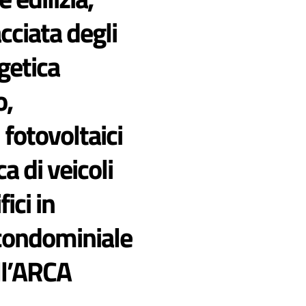
cciata degli
rgetica
o,
 fotovoltaici
ca di veicoli
fici in
 condominiale
ll’ARCA