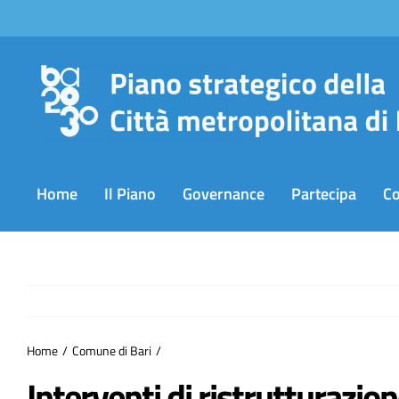
Salta
al
contenuto
Home
Il Piano
Governance
Partecipa
C
Home
Comune di Bari
Interventi di ristrutturazione