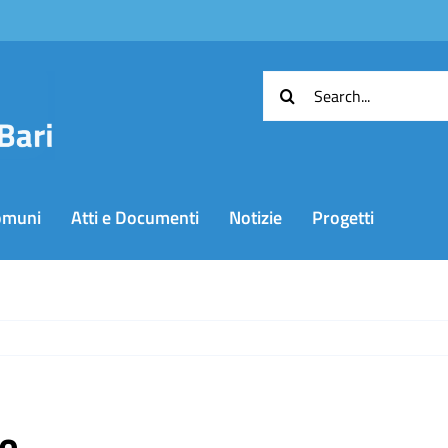
Cerca
per:
omuni
Atti e Documenti
Notizie
Progetti
 e