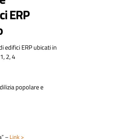
ici ERP
o
i edifici ERP ubicati in
1, 2, 4
dilizia popolare e
a” –
Link >