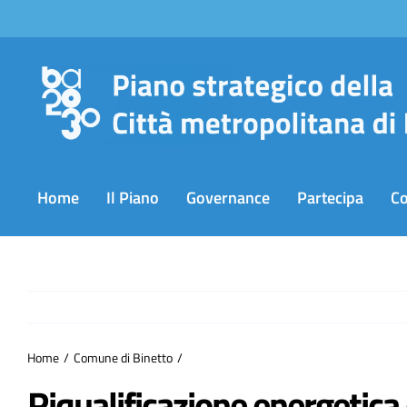
Salta
al
contenuto
Home
Il Piano
Governance
Partecipa
C
Home
Comune di Binetto
Riqualificazione energetica