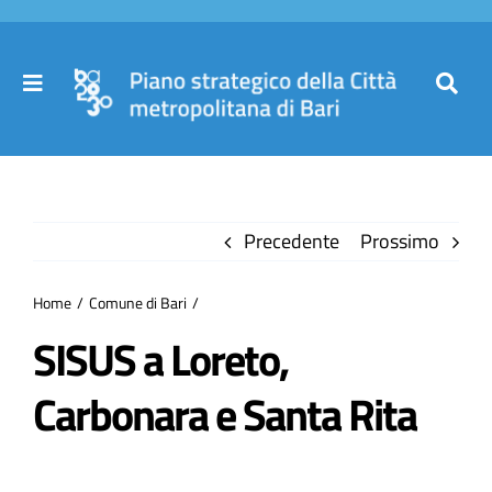
Salta
al
contenuto
Toggle
Toggl
Navigation
Navig
Cer
Home
per
Precedente
Prossimo
Il Piano
Home
Comune di Bari
Governance
SISUS a Loreto,
Carbonara e Santa Rita
Partecipa
Comuni