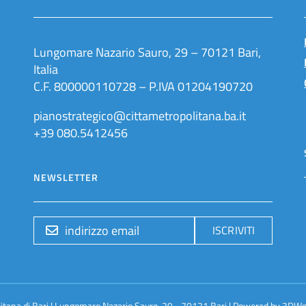
Lungomare Nazario Sauro, 29 – 70121 Bari,
Italia
C.F. 800000110728 – P.IVA 01204190720
pianostrategico@cittametropolitana.ba.it
+39 080.5412456
NEWSLETTER
ISCRIVITI
litana di Bari | Lungomare Nazario Sauro, 29 - 70121 Bari | Powered by
3DWo