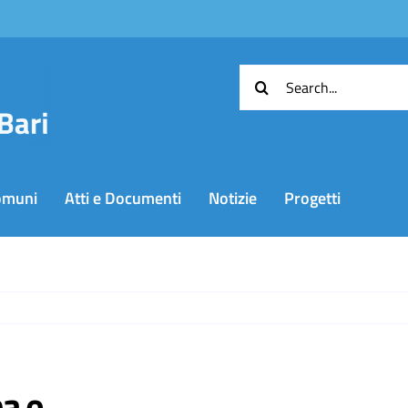
Cerca
per:
omuni
Atti e Documenti
Notizie
Progetti
na e