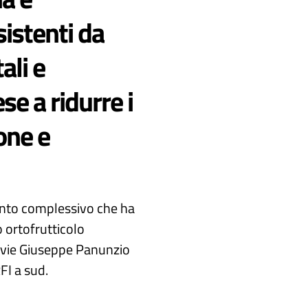
sistenti da
ali e
se a ridurre i
one e
vento complessivo che ha
o ortofrutticolo
e vie Giuseppe Panunzio
FI a sud.