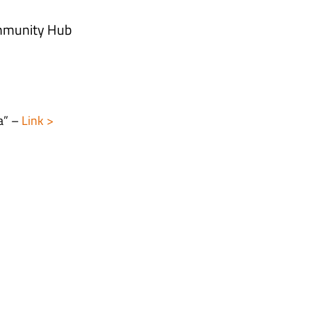
ommunity Hub
a” –
Link >