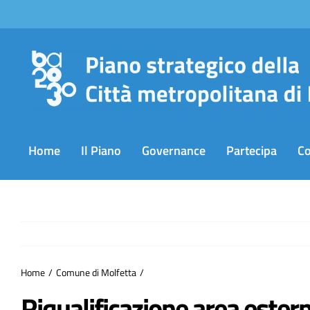
Salta
al
contenuto
Home
Il Piano
Governance
Partecipa
C
Home
Comune di Molfetta
Riqualificazione area ester