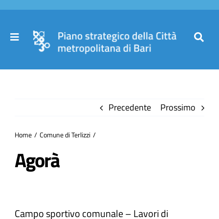
Salta
al
contenuto
Toggle
Toggl
Navigation
Navig
Cer
Home
per
Precedente
Prossimo
Il Piano
Home
Comune di Terlizzi
Governance
Agorà
Partecipa
Campo sportivo comunale – Lavori di
Comuni