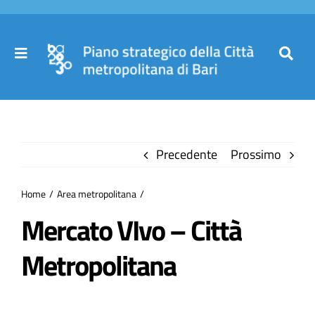
Salta
al
contenuto
Toggle
Toggl
Navigation
Navig
Cer
Home
per
Precedente
Prossimo
Il Piano
Home
Area metropolitana
Governance
Mercato VIvo – Città
Metropolitana
Partecipa
Comuni