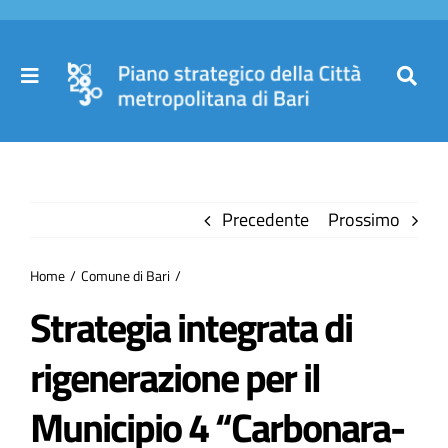
Salta
al
contenuto
Toggle
Toggl
Navigation
Navig
Cer
Home
per
Precedente
Prossimo
Il Piano
Home
Comune di Bari
Governance
Strategia integrata di
rigenerazione per il
Partecipa
Municipio 4 “Carbonara-
Comuni